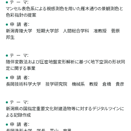
テ ー マ：
マンセル表色系による視感測色を用いた雁木通りの景観測色と
色彩指針の提案
申 請 者：
新潟青陵大学 短期大学部 人間総合学科 准教授 菅原
邦生
テ ー マ：
随伴変数法および圧密地盤変形解析に基づく地下空洞の形状同
定に関する事業
申 請 者：
長岡技術科学大学 技学研究院 機械系 教授 倉橋 貴彦
テ ー マ：
新潟県の国指定重要文化財建造物等に対するデジタルツインに
よる記録作成
申 請 者：
長岡造形大学 学長 平山 育男