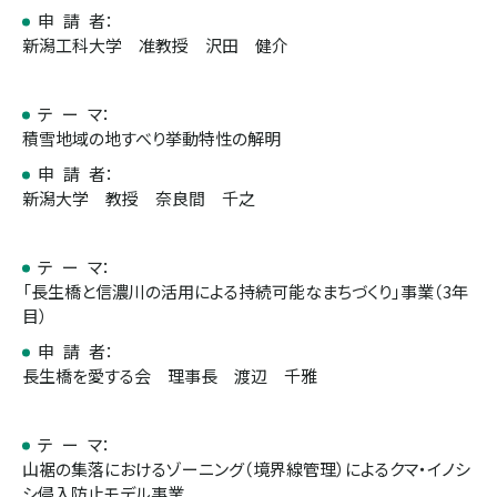
申 請 者：
新潟工科大学 准教授 沢田 健介
テ ー マ：
積雪地域の地すべり挙動特性の解明
申 請 者：
新潟大学 教授 奈良間 千之
テ ー マ：
「長生橋と信濃川の活用による持続可能なまちづくり」事業（3年
目）
申 請 者：
長生橋を愛する会 理事長 渡辺 千雅
テ ー マ：
山裾の集落におけるゾーニング（境界線管理）によるクマ・イノシ
シ侵入防止モデル事業