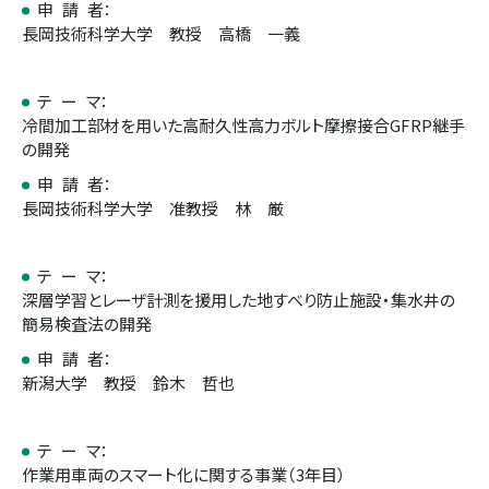
申 請 者：
長岡技術科学大学 教授 高橋 一義
テ ー マ：
冷間加工部材を用いた高耐久性高力ボルト摩擦接合GFRP継手
の開発
申 請 者：
長岡技術科学大学 准教授 林 厳
テ ー マ：
深層学習とレーザ計測を援用した地すべり防止施設・集水井の
簡易検査法の開発
申 請 者：
新潟大学 教授 鈴木 哲也
テ ー マ：
作業用車両のスマート化に関する事業（3年目）