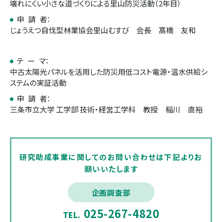
壊れにくい小さな道づくりによる里山防災活動（2年目）
申 請 者：
じょうえつ自伐型林業協会里山むすび 会長 髙橋 友和
テ ー マ：
中古太陽光パネルを活用した防災用低コスト電源・温水供給シ
ステムの実証活動
申 請 者：
三条市立大学 工学部 技術・経営工学科 教授 稲川 直裕
研究助成事業に関してのお問い合わせは下記よりお
願いいたします
企画調査部
025-267-4820
TEL.