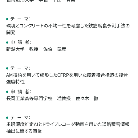
テ ー マ：
環境とコンクリートの不均一性を考慮した鉄筋腐食予測手法の
開発
申 請 者：
新潟大学 教授 佐伯 竜彦
テ ー マ：
AM技術を用いて成形したCFRPを用いた接着接合構造の複合
強度特性
申 請 者：
長岡工業高等専門学校 准教授 佐々木 徹
テ ー マ：
単眼深度推定AIとドライブレコーダ動画を用いた道路積雪情報
抽出に関する事業