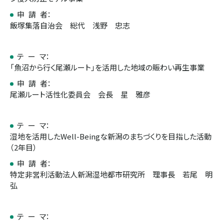
申 請 者：
飯塚集落自治会 総代 浅野 忠志
テ ー マ：
「魚沼から行く尾瀬ルート」を活用した地域の賑わい再生事業
申 請 者：
尾瀬ルート活性化委員会 会長 星 雅彦
テ ー マ：
湿地を活用したWell-Beingな新潟のまちづくりを目指した活動
（2年目）
申 請 者：
特定非営利活動法人新潟湿地都市研究所 理事長 若尾 明
弘
テ ー マ：