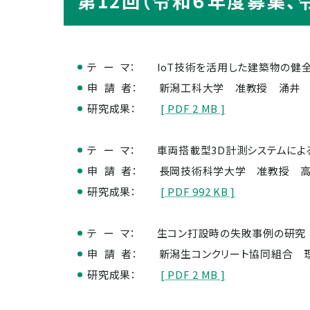
第12回（令和６年度募集、
テ ー マ：
IoT技術を活用した建築物の健
申 請 者：
新潟工科大学 准教授 涌井
研究成果：
[ PDF 2 MB ]
テ ー マ：
車両搭載型3D計測システムによ
申 請 者：
長岡技術科学大学 准教授 
研究成果：
[ PDF 992 KB ]
テ ー マ：
生コン打設時の失敗事例の研究
申 請 者：
新潟生コンクリート協同組合 
研究成果：
[ PDF 2 MB ]