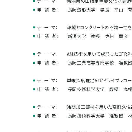
テ ー マ：
新潟県の国指定重要文化財建造
申 請 者：
長岡造形大学 学長 平山 
テ ー マ：
環境とコンクリートの不均一性
申 請 者：
新潟大学 教授 佐伯 竜彦
テ ー マ：
AM技術を用いて成形したCFR
申 請 者：
長岡工業高等専門学校 准教
テ ー マ：
単眼深度推定AIとドライブレコ
申 請 者：
長岡技術科学大学 教授 高
テ ー マ：
冷間加工部材を用いた高耐久性
申 請 者：
長岡技術科学大学 准教授 