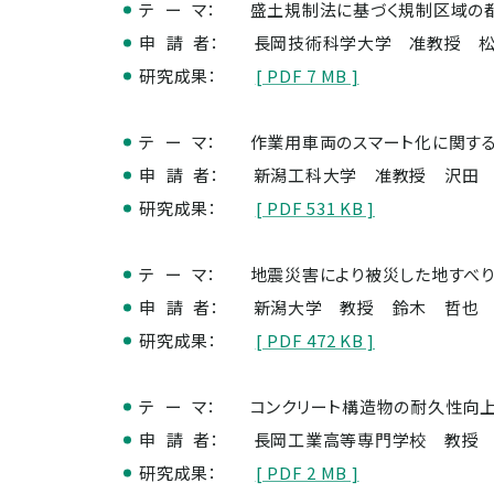
テ ー マ：
盛土規制法に基づく規制区域の
申 請 者：
長岡技術科学大学 准教授 
研究成果：
[ PDF 7 MB ]
テ ー マ：
作業用車両のスマート化に関する
申 請 者：
新潟工科大学 准教授 沢田
研究成果：
[ PDF 531 KB ]
テ ー マ：
地震災害により被災した地すべ
申 請 者：
新潟大学 教授 鈴木 哲也
研究成果：
[ PDF 472 KB ]
テ ー マ：
コンクリート構造物の耐久性向
申 請 者：
長岡工業高等専門学校 教授
研究成果：
[ PDF 2 MB ]