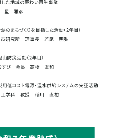
用した地域の賑わい再生事業
 星 雅彦
な新潟のまちづくりを目指した活動（2年目）
都市研究所 理事長 若尾 明弘
里山防災活動（2年目）
むすび 会長 髙橋 友和
災用低コスト電源・温水供給システムの実証活動
経営工学科 教授 稲川 直裕