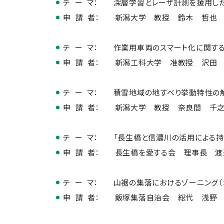
テ ー マ：
深層学習とレーザ計測を援用し
申 請 者：
新潟大学 教授 鈴木 哲也
テ ー マ：
作業用車両のスマート化に関する
申 請 者：
新潟工科大学 准教授 沢田
テ ー マ：
積雪地域の地すべり挙動特性の
申 請 者：
新潟大学 教授 奈良間 千
テ ー マ：
「長生橋と信濃川の活用による持
申 請 者：
長生橋を愛する会 理事長 渡
テ ー マ：
山裾の集落におけるゾーニング（
申 請 者：
飯塚集落自治会 総代 浅野