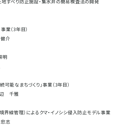
た地すべり防止施設・集水井の簡易検査法の開発
事業（3年目）
 健介
解明
之
続可能なまちづくり」事業（3年目）
辺 千雅
境界線管理）によるクマ・イノシシ侵入防止モデル事業
 忠志