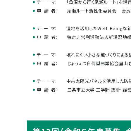
テ ー マ：
「魚沼から行く尾瀬ルート」を活
申 請 者：
尾瀬ルート活性化委員会 会長
テ ー マ：
湿地を活用したWell-Being
申 請 者：
特定非営利活動法人新潟湿地
テ ー マ：
壊れにくい小さな道づくりによる
申 請 者：
じょうえつ自伐型林業協会里山
テ ー マ：
中古太陽光パネルを活用した防
申 請 者：
三条市立大学 工学部 技術・