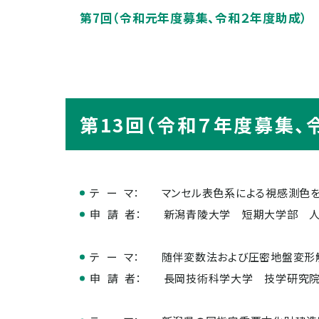
第7回（令和元年度募集、令和２年度助成）
第13回（令和７年度募集、
テ ー マ：
マンセル表色系による視感測色
申 請 者：
新潟青陵大学 短期大学部 
テ ー マ：
随伴変数法および圧密地盤変形
申 請 者：
長岡技術科学大学 技学研究