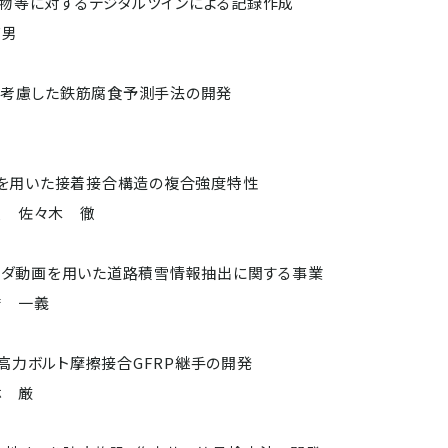
物等に対するデジタルツインによる記録作成
育男
を考慮した鉄筋腐食予測手法の開発
Pを用いた接着接合構造の複合強度特性
授 佐々木 徹
ーダ動画を用いた道路積雪情報抽出に関する事業
橋 一義
高力ボルト摩擦接合GFRP継手の開発
林 厳